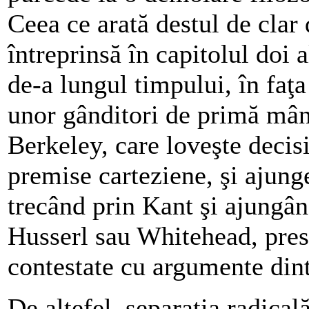
Ceea ce arată destul de clar
întreprinsă în capitolul doi a
de-a lungul timpului, în faţ
unor gânditori de primă mân
Berkeley, care loveşte decisiv
premise carteziene, şi ajunge
trecând prin Kant şi ajungân
Husserl sau Whitehead, presu
contestate cu argumente dint
De altefel, separaţia radical