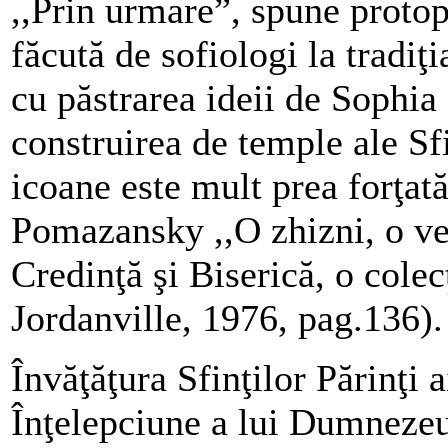
,,Prin urmare”, spune proto
făcută de sofiologi la tradiţi
cu păstrarea ideii de Sophia 
construirea de temple ale Sfi
icoane este mult prea forţat
Pomazansky ,,O zhizni, o ve
Credinţă şi Biserică, o colecţ
Jordanville, 1976, pag.136).
Învăţăţura Sfinţilor Părinţi a
Înţelepciune a lui Dumnezeu