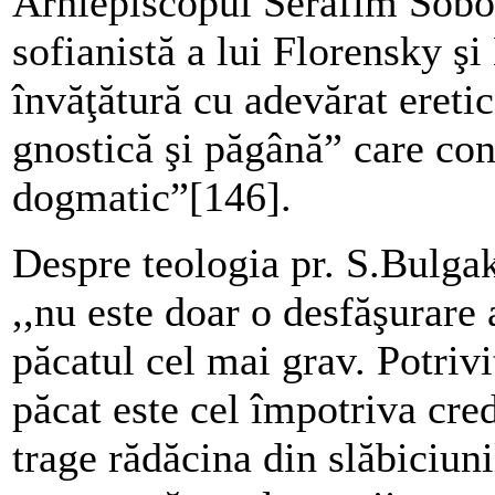
Arhiepiscopul Serafim Sobol
sofianistă a lui Florensky ş
învăţătură cu adevărat ereti
gnostică şi păgână” care con
dogmatic”[146].
Despre teologia pr. S.Bulgak
,,nu este doar o desfăşurare 
păcatul cel mai grav. Potrivi
păcat este cel împotriva cre
trage rădăcina din slăbiciuni