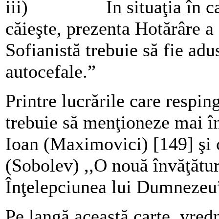
iii) În situaţia în care
căieşte, prezenta Hotărâre 
Sofianistă trebuie să fie adu
autocefale.”
Printre lucrările care respin
trebuie să menţioneze mai înt
Ioan (Maximovici) [149] şi 
(Sobolev) ,,O nouă învăţătur
Înţelepciunea lui Dumnezeu”
Pe langă această carte, vre