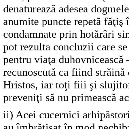
denaturează adesea dogmele 
anumite puncte repetă făţiş 
condamnate prin hotărâri sino
pot rezulta concluzii care s
pentru viaţa duhovnicească –
recunoscută ca fiind străină
Hristos, iar toţi fiii şi slujit
preveniţi să nu primească ac
ii) Acei cucernici arhipăstori
au îmbrăţişat în mod nechibz