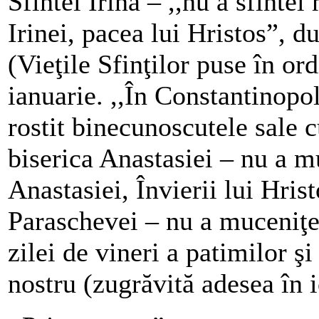
Sfintei Irina – ,,nu a sfintei
Irinei, pacea lui Hristos”, 
(Vieţile Sfinţilor puse în ord
ianuarie. ,,În Constantinopo
rostit binecunoscutele sale 
biserica Anastasiei – nu a m
Anastasiei, Învierii lui Hrist
Paraschevei – nu a muceniţe
zilei de vineri a patimilor ş
nostru (zugrăvită adesea în 