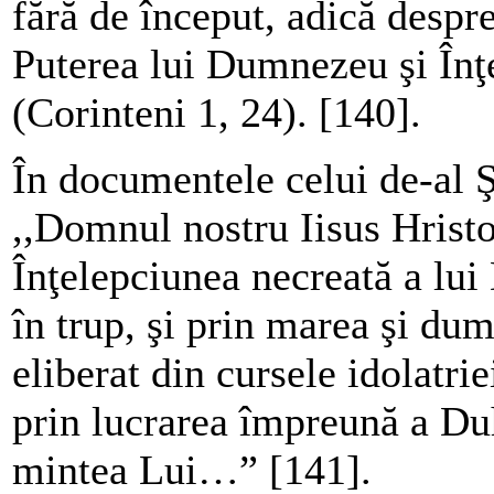
fără de început, adică despre
Puterea lui Dumnezeu şi În
(Corinteni 1, 24). [140].
În documentele celui de-al 
,,Domnul nostru Iisus Hrist
Înţelepciunea necreată a lui
în trup, şi prin marea şi du
eliberat din cursele idolatrie
prin lucrarea împreună a Du
mintea Lui…” [141].