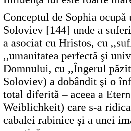
Conceptul de Sophia ocupă un
Soloviev [144] unde a suferi
a asociat cu Hristos, cu ,,su
,,umanitatea perfectă şi uni
Domnului, cu ,,Îngerul păzit
Soloviev) a dobândit şi o înf
total diferită – aceea a Ete
Weiblichkeit) care s-a ridic
cabalei rabinice şi a unei im