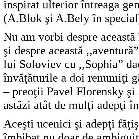
inspirat ulterior întreaga gen
(A.Blok şi A.Bely în special
Nu am vorbi despre această 
şi despre această ,,aventură”
lui Soloviev cu ,,Sophia” dac
învăţăturile a doi renumiţi g
– preoţii Pavel Florensky şi
astăzi atât de mulţi adepţi în
Aceşti ucenici şi adepţi făţi
îmbibat nu doar de ambiguit