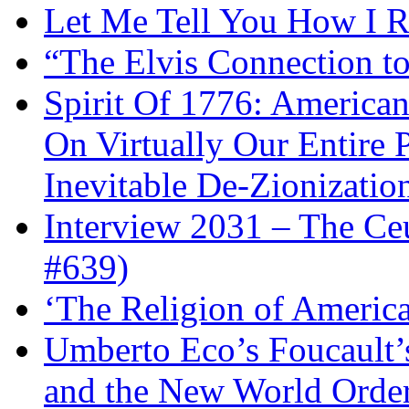
Let Me Tell You How I R
“The Elvis Connection t
Spirit Of 1776: America
On Virtually Our Entire 
Inevitable De-Zionizatio
Interview 2031 – The C
#639)
‘The Religion of Americ
Umberto Eco’s Foucault’
and the New World Orde