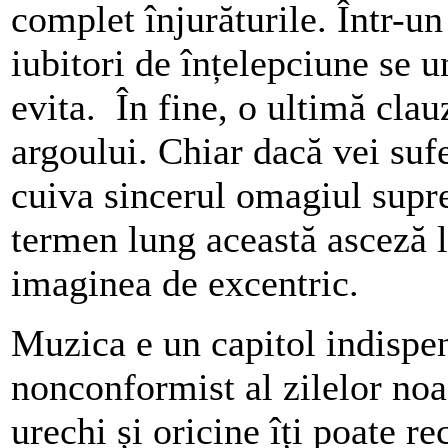
complet înjurăturile. Într-un
iubitori de înțelepciune se 
evita. În fine, o ultimă clauz
argoului. Chiar dacă vei sufe
cuiva sincerul omagiul supre
termen lung această asceză l
imaginea de excentric.
Muzica e un capitol indispen
nonconformist al zilelor noa
urechi și oricine îți poate r