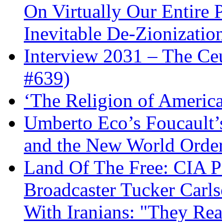
On Virtually Our Entire 
Inevitable De-Zionizatio
Interview 2031 – The C
#639)
‘The Religion of Americ
Umberto Eco’s Foucault’
and the New World Orde
Land Of The Free: CIA P
Broadcaster Tucker Carl
With Iranians: "They Re