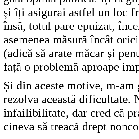
și îți asigurai astfel un loc 
însă, totul pare epuizat, înc
asemenea măsură încât oricin
(adică să arate măcar și pent
față o problemă aproape imp
Și din aceste motive, m-am g
rezolva această dificultate.
infailibilitate, dar cred că p
cineva să treacă drept nonco