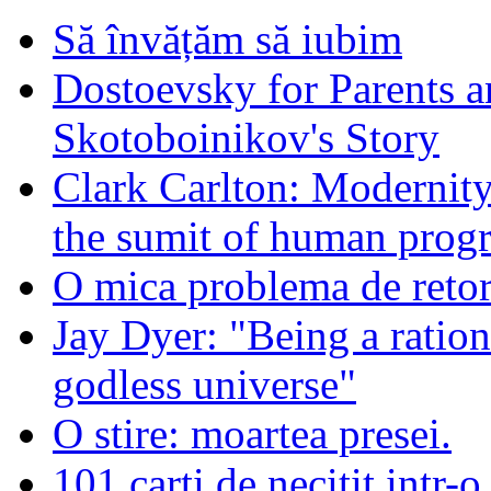
Să învățăm să iubim
Dostoevsky for Parents a
Skotoboinikov's Story
Clark Carlton: Modernity
the sumit of human progr
O mica problema de retor
Jay Dyer: "Being a rationa
godless universe"
O stire: moartea presei.
101 carti de necitit intr-o