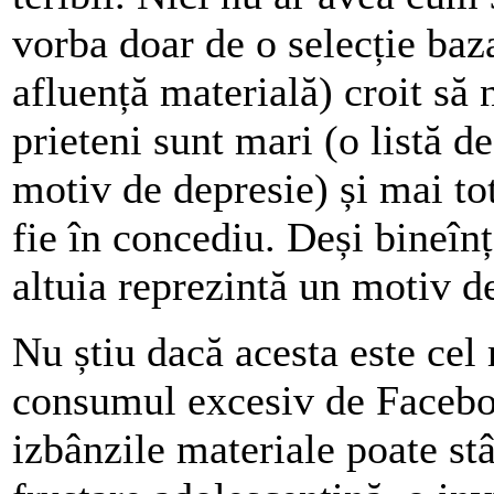
vorba doar de o selecție baz
afluență materială) croit să
prieteni sunt mari (o listă d
motiv de depresie) și mai to
fie în concediu. Deși bineîn
altuia reprezintă un motiv d
Nu știu dacă acesta este cel
consumul excesiv de Faceboo
izbânzile materiale poate st