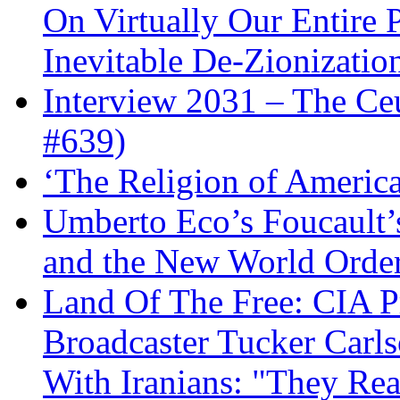
On Virtually Our Entire 
Inevitable De-Zionizatio
Interview 2031 – The C
#639)
‘The Religion of Americ
Umberto Eco’s Foucault’
and the New World Orde
Land Of The Free: CIA P
Broadcaster Tucker Carl
With Iranians: "They Re