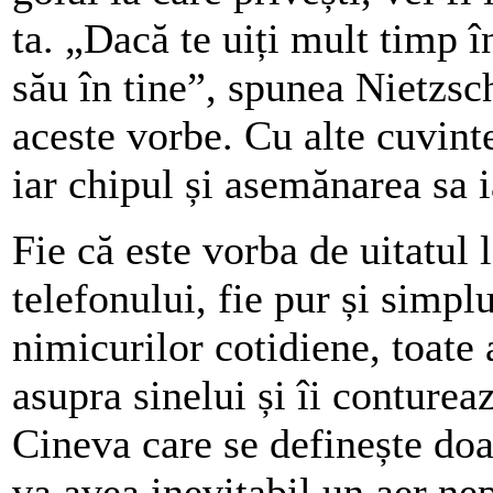
ta. „Dacă te uiți mult timp în
său în tine”, spunea Nietzsch
aceste vorbe. Cu alte cuvint
iar chipul și asemănarea sa i
Fie că este vorba de uitatul 
telefonului, fie pur și simpl
nimicurilor cotidiene, toate 
asupra sinelui și îi conture
Cineva care se definește doa
va avea inevitabil un aer nep