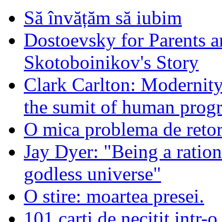
Să învățăm să iubim
Dostoevsky for Parents a
Skotoboinikov's Story
Clark Carlton: Modernity
the sumit of human progr
O mica problema de retor
Jay Dyer: "Being a rationa
godless universe"
O stire: moartea presei.
101 carti de necitit intr-o