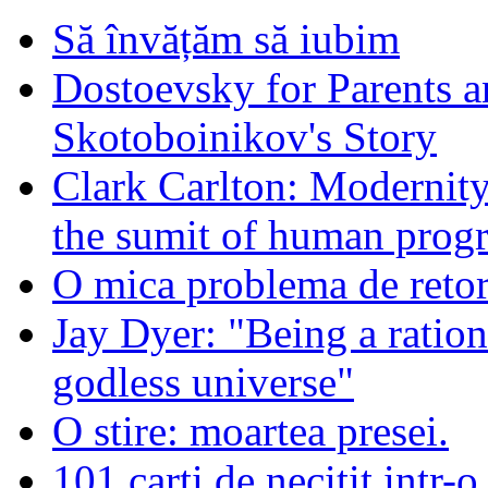
Să învățăm să iubim
Dostoevsky for Parents a
Skotoboinikov's Story
Clark Carlton: Modernity
the sumit of human progr
O mica problema de retor
Jay Dyer: "Being a rationa
godless universe"
O stire: moartea presei.
101 carti de necitit intr-o