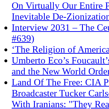
On Virtually Our Entire 
Inevitable De-Zionizatio
Interview 2031 – The C
#639)
‘The Religion of Americ
Umberto Eco’s Foucault’
and the New World Orde
Land Of The Free: CIA P
Broadcaster Tucker Carl
With Iranians: "They Re