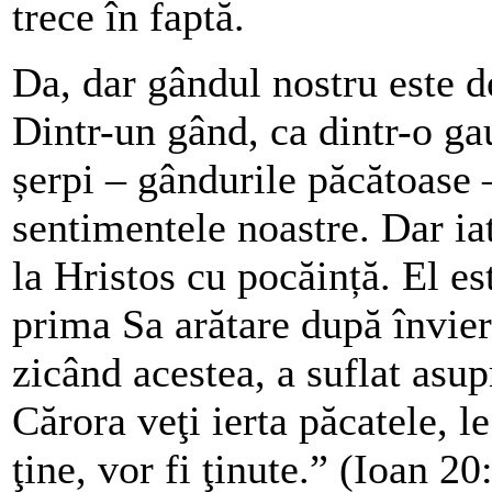
trece în faptă.
Da, dar gândul nostru este d
Dintr-un gând, ca dintr-o g
șerpi – gândurile păcătoase 
sentimentele noastre. Dar ia
la Hristos cu pocăință. El es
prima Sa arătare după înviere
zicând acestea, a suflat asup
Cărora veţi ierta păcatele, le 
ţine, vor fi ţinute.” (Ioan 2