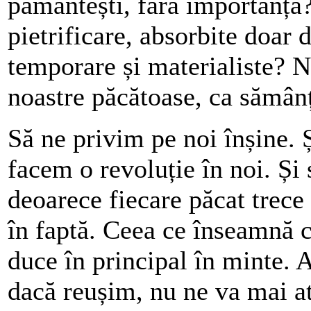
pământești, fără importanță?
pietrificare, absorbite doar d
temporare și materialiste? Nu
noastre păcătoase, ca sămânț
Să ne privim pe noi înșine. Ș
facem o revoluție în noi. Și
deoarece fiecare păcat trece
în faptă. Ceea ce înseamnă c
duce în principal în minte. A
dacă reușim, nu ne va mai a