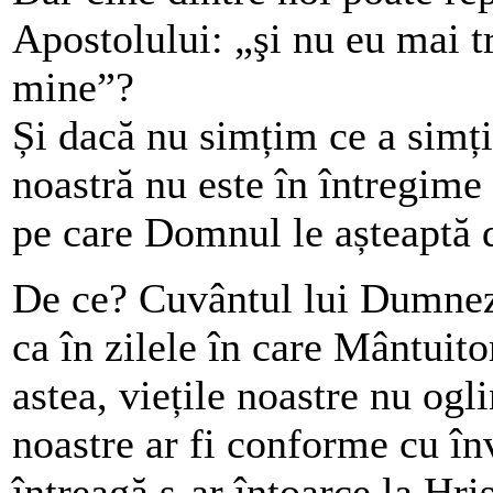
Apostolului: „şi nu eu mai tr
mine”?
Și dacă nu simțim ce a simți
noastră nu este în întregime
pe care Domnul le așteaptă d
De ce? Cuvântul lui Dumnezeu
ca în zilele în care Mântuitor
astea, viețile noastre nu og
noastre ar fi conforme cu în
întreagă s-ar întoarce la Hris