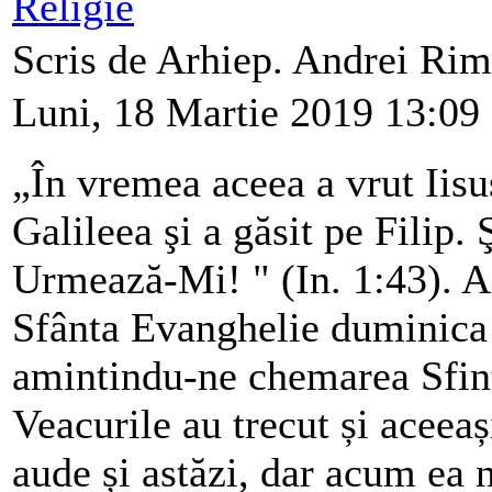
Religie
Scris de Arhiep. Andrei Ri
Luni, 18 Martie 2019 13:09
„În vremea aceea a vrut Iisu
Galileea şi a găsit pe Filip. Ş
Urmează-Mi! " (In. 1:43). A
Sfânta Evanghelie duminica 
amintindu-ne chemarea Sfinț
Veacurile au trecut și aceea
aude și astăzi, dar acum ea 