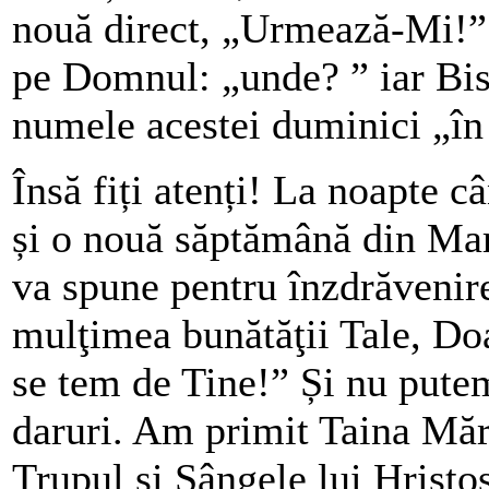
nouă direct, „Urmează-Mi!”.
pe Domnul: „unde? ” iar Bis
numele acestei duminici „î
Însă fiți atenți! La noapte 
și o nouă săptămână din Mar
va spune pentru înzdrăvenir
mulţimea bunătăţii Tale, Doa
se tem de Tine!” Și nu pute
daruri. Am primit Taina Mărt
Trupul și Sângele lui Hristo