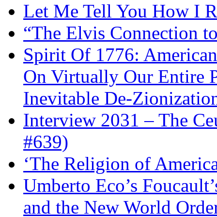
Let Me Tell You How I R
“The Elvis Connection t
Spirit Of 1776: America
On Virtually Our Entire 
Inevitable De-Zionizatio
Interview 2031 – The C
#639)
‘The Religion of Americ
Umberto Eco’s Foucault’
and the New World Orde