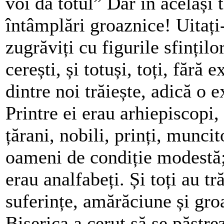
voi da totul” Dar în același 
întâmplări groaznice! Uitați
zugrăviți cu figurile sfințilo
cerești, și totuși, toți, fără 
dintre noi trăiește, adică o 
Printre ei erau arhiepiscopi,
țărani, nobili, prinți, muncito
oameni de condiție modestă; u
erau analfabeți. Și toți au tr
suferințe, amărăciune și gro
Biserica a cerut să se păstr