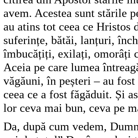
avem. Acestea sunt stările pe
au atins tot ceea ce Hristos 
suferințe, bătăi, lanțuri, înc
îmbucățiți, exilați, omorâți 
Aceia pe care lumea întreagă
văgăuni, în peșteri – au fost
ceea ce a fost făgăduit. Și 
lor ceva mai bun, ceva pe m
Da, după cum vedem, Dumn