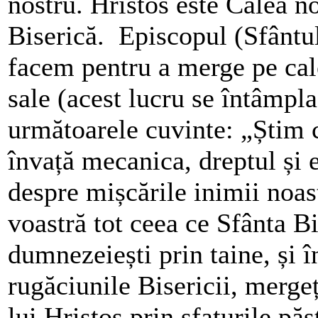
nostru. Hristos este Calea no
Biserică. Episcopul (Sfântul 
facem pentru a merge pe cale
sale (acest lucru se întâmpla
următoarele cuvinte: „Știm c
învață mecanica, dreptul și 
despre mișcările inimii noast
voastră tot ceea ce Sfânta Bi
dumnezeiești prin taine, și în
rugăciunile Bisericii, mergeț
lui Hristos prin sfaturile păs